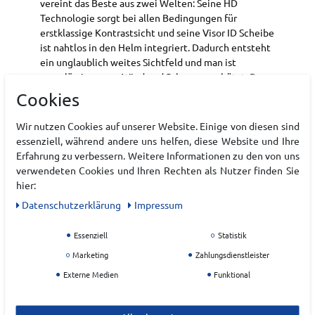
vereint das Beste aus zwei Welten: Seine HD
Technologie sorgt bei allen Bedingungen für
erstklassige Kontrastsicht und seine Visor ID Scheibe
ist nahtlos in den Helm integriert. Dadurch entsteht
ein unglaublich weites Sichtfeld und man ist
zuverlässig gegen Wind und Schnee geschützt. Der
GT überzeugt mit Dreifachschutz, bestehend aus Tri-
Cookies
Brid Schale, Holo Core und AMID (Atomic Multi-
directional Impact Deflector) Technologie für bis zu
Wir nutzen Cookies auf unserer Website. Einige von diesen sind
40% höheren Aufprallschutz, als die Industrie-
essenziell, während andere uns helfen, diese Website und Ihre
Sicherheitsnorm fordert. Obendrein ist er noch
Erfahrung zu verbessern. Weitere Informationen zu den von uns
extrem bequem zu tragen: Dank Atomic Live Fit
verwendeten Cookies und Ihren Rechten als Nutzer finden Sie
System und 360º Größenverstellsystem passt er sich
hier:
perfekt an die Kopfform an. Weniger Stress, mehr
Daten­schutz­erklärung
Impressum
Spaß am Berg!
Art.-ID:
22217954
Essenziell
Statistik
EAN:
0887445417019
Marketing
Zahlungsdienstleister
Materialzusammensetzung: -
Externe Medien
Funktional