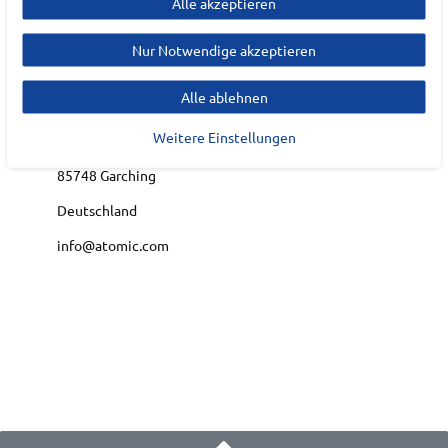
Hersteller
Alle akzeptieren
ATOMIC
Nur Notwendige akzeptieren
EU Verantwortlicher
Alle ablehnen
Amer Sports Deutschland
Weitere Einstellungen
Parkring
15-17
85748
Garching
Deutschland
info@atomic.com