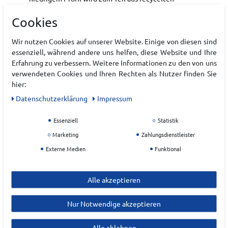
Materialien hergestellt. Das recycelte EPS, die PC-
Cookies
Schale und die Bänder werden durch ein
farbverstärkendes SIGMA™-Visier ergänzt, das
Wir nutzen Cookies auf unserer Website. Einige von diesen sind
mühelos über eine Brille passt. Mit einer Custom
essenziell, während andere uns helfen, diese Website und Ihre
Dial V kann der Sitz des Helmes einfach justiert
Erfahrung zu verbessern. Weitere Informationen zu den von uns
werden.
verwendeten Cookies und Ihren Rechten als Nutzer finden Sie
hier:
Art.-ID:
22218796
Daten­schutz­erklärung
Impressum
EAN:
0195751657235
Materialzusammensetzung: -
Essenziell
Statistik
Marketing
Zahlungsdienstleister
Hersteller
Externe Medien
Funktional
SALOMON
Alle akzeptieren
EU Verantwortlicher
Amer Sports Deutschland
Nur Notwendige akzeptieren
Parkring
15-17
Alle ablehnen