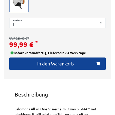
GRÖSSE
UVP 220,00 €
*
99,99 €
sofort versandfertig, Lieferzeit 2-4 Werktage
In den Warenkorb
Beschreibung
Salomons All-in-One-Visierhelm Osmo SIGMA™ mit
niedrigem Profil wird zum Teil aus recycelten