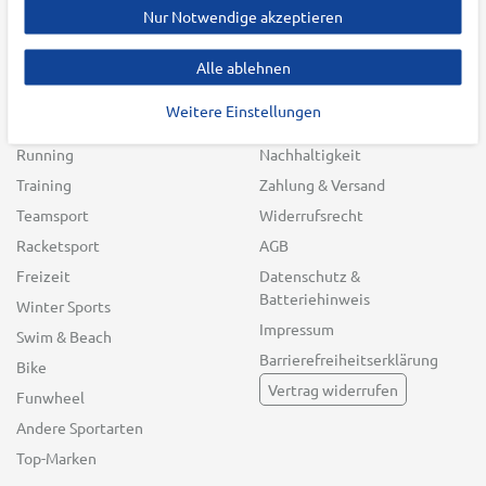
Nur Notwendige akzeptieren
Damen
Über uns
Herren
Karriere
Alle ablehnen
Kinder
Filialen
Weitere Einstellungen
Outdoor
Blog
Running
Nachhaltigkeit
Training
Zahlung & Versand
Teamsport
Widerrufsrecht
Racketsport
AGB
Freizeit
Datenschutz &
Batteriehinweis
Winter Sports
Impressum
Swim & Beach
Barrierefreiheitserklärung
Bike
Vertrag widerrufen
Funwheel
Andere Sportarten
Top-Marken