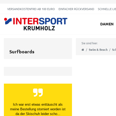
VERSANDKOSTENFREI AB 100 EURO
EINFACHER RÜCKVERSAND
SCHNELLE LI
DAMEN
Sie sind hier:
Swim & Beach
Sc
Surfboards
Ich war erst etwas enttäuscht als
meine Bestellung storniert worden ist
da der Skischuh leider scho...