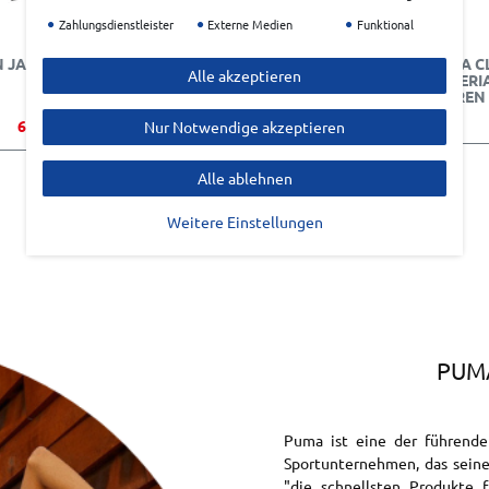
Zahlungsdienstleister
Externe Medien
Funktional
 JACKET
PUMA M X HYROX PWRMODE 5
PUMA C
Alle akzeptieren
SHORT HERREN
MATERI
HERREN
64,95 €*
68,99 €*
Nur Notwendige akzeptieren
Alle ablehnen
Weitere Einstellungen
PUMA
Puma ist eine der führende
Sportunternehmen, das seine
"die schnellsten Produkte f