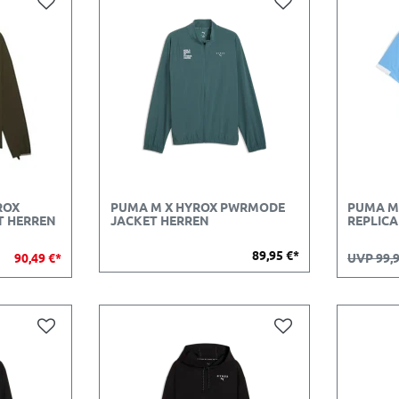
ROX
PUMA M X HYROX PWRMODE
PUMA M
T HERREN
JACKET HERREN
REPLICA
89,95 €*
90,49 €*
UVP 99,