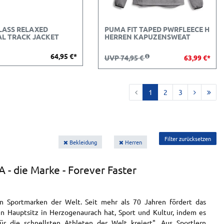
LASS RELAXED
PUMA FIT TAPED PWRFLEECE H
AL TRACK JACKET
HERREN KAPUZENSWEAT
64,95 €*
UVP 74,95 €
63,99 €*
1
2
3
Filter zurücksetzen
Bekleidung
Herren
 - die Marke - Forever Faster
n Sportmarken der Welt. Seit mehr als 70 Jahren fördert das
n Hauptsitz in Herzogenaurach hat, Sport und Kultur, indem es
ür die schnellsten Athleten der Welt kreiert". Aus Sportlern