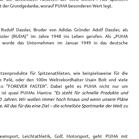
st der Grundgedanke, worauf PUMA besonderen Wert legt.
dolf Dassler, Bruder von Adidas Gründer Adolf Dassler, als
assler (RUDA)“ im Jahre 1948 ins Leben gerufen. Als „PUMA
r“ wurde das Unternehmen im Januar 1949 in das deutsche
tzenprodukte für Spitzenathleten, wie beispielsweise für die
de Pelé, oder den 100m Weltrekordhalter Usain Bolt und viele
to "FOREVER FASTER". Dabei geht es PUMA nicht nur um
er ist quasi PUMAs Mantra:
"
Es steht für schnelle Produkte und
 70 Jahren. Wir wollen immer hoch hinaus und wenn unsere Pläne
 All das für das eine Ziel – die schnellste Sportmarke der Welt zu
Teamsport, Leichtathletik, Golf, Motorsport, geht PUMA mit