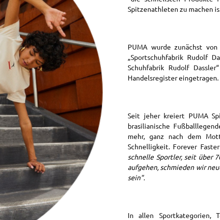
Spitzenathleten zu machen i
PUMA wurde zunächst von Ru
„Sportschuhfabrik Rudolf D
Schuhfabrik Rudolf Dassle
Handelsregister eingetragen.
Seit jeher kreiert PUMA Spi
brasilianische Fußballlegen
mehr, ganz nach dem Mot
Schnelligkeit. Forever Fast
schnelle Sportler, seit über
aufgehen, schmieden wir neue.
sein".
In allen Sportkategorien, 