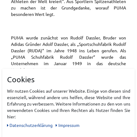
Athleten der Welt kreiert". Aus Sportlern Spitzenathleten
zu machen ist der Grundgedanke, worauf PUMA
besonderen Wert legt.
PUMA wurde zunächst von Rudolf Dassler, Bruder von
Adidas Gründer Adolf Dassler, als „Sportschuhfabrik Rudolf
Dassler (RUDA)“ im Jahre 1948 ins Leben gerufen. Als
„PUMA Schuhfabrik Rudolf Dassler“ wurde das
Unternehmen im Januar 1949 in das deutsche
Handelsregister eingetragen.
Cookies
Wir nutzen Cookies auf unserer Website. Einige von diesen sind
Seit jeher kreiert PUMA Spitzenprodukte für
essenziell, während andere uns helfen, diese Website und Ihre
Spitzenathleten, wie beispielsweise für die brasilianische
Erfahrung zu verbessern. Weitere Informationen zu den von uns
Fußballlegende Pelé, oder den 100m Weltrekordhalter
verwendeten Cookies und Ihren Rechten als Nutzer finden Sie
Usain Bolt und viele mehr, ganz nach dem Motto "FOREVER
hier:
FASTER". Dabei geht es PUMA nicht nur um Schnelligkeit.
Daten­schutz­erklärung
Impressum
Forever Faster ist quasi PUMAs Mantra:
"
Es steht für
schnelle Produkte und schnelle Sportler, seit über 70