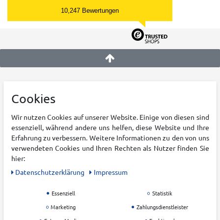
10,247 Bewertungen
KATEGORIEN
KRUMHOLZ
Cookies
Damen
Über uns
Wir nutzen Cookies auf unserer Website. Einige von diesen sind
Herren
Karriere
essenziell, während andere uns helfen, diese Website und Ihre
Kinder
Filialen
Erfahrung zu verbessern. Weitere Informationen zu den von uns
verwendeten Cookies und Ihren Rechten als Nutzer finden Sie
Outdoor
Blog
hier:
Running
Nachhaltigkeit
Daten­schutz­erklärung
Impressum
Training
Zahlung & Versand
Teamsport
Widerrufsrecht
Essenziell
Statistik
Racketsport
AGB
Marketing
Zahlungsdienstleister
Freizeit
Datenschutz &