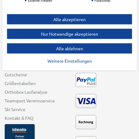
Externe Medien
Funktional
Batteriehinweis
Winter Sports
Impressum
Swim & Beach
Alle akzeptieren
Barrierefreiheitserklärung
Bike
Vertrag widerrufen
Funwheel
Nur Notwendige akzeptieren
Andere Sportarten
Alle ablehnen
Top-Marken
Weitere Einstellungen
SERVICE
ZAHLUNGSARTEN
Gutscheine
Größentabellen
Orthobox Laufanalyse
Teamsport Vereinsservice
Ski Service
Kontakt & FAQ