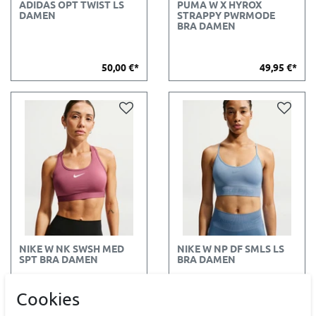
ADIDAS OPT TWIST LS
PUMA W X HYROX
DAMEN
STRAPPY PWRMODE
BRA DAMEN
50,00 €*
49,95 €*
NIKE W NK SWSH MED
NIKE W NP DF SMLS LS
SPT BRA DAMEN
BRA DAMEN
Cookies
44,99 €*
42,99 €*