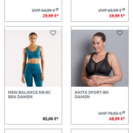
UVP 34,99 €
UVP 69,99 €
29,99 €*
59,99 €*
NEW BALANCE NB RC
ANITA SPORT-BH
BRA DAMEN
DAMEN
UVP 79,95 €
85,00 €*
68,99 €*