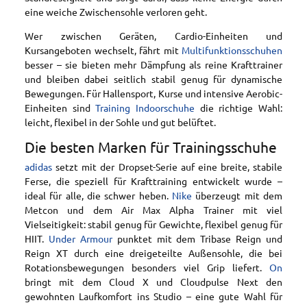
eine weiche Zwischensohle verloren geht.
Wer zwischen Geräten, Cardio-Einheiten und
Kursangeboten wechselt, fährt mit
Multifunktionsschuhen
besser – sie bieten mehr Dämpfung als reine Krafttrainer
und bleiben dabei seitlich stabil genug für dynamische
Bewegungen. Für Hallensport, Kurse und intensive Aerobic-
Einheiten sind
Training Indoorschuhe
die richtige Wahl:
leicht, flexibel in der Sohle und gut belüftet.
Die besten Marken für Trainingsschuhe
adidas
setzt mit der Dropset-Serie auf eine breite, stabile
Ferse, die speziell für Krafttraining entwickelt wurde –
ideal für alle, die schwer heben.
Nike
überzeugt mit dem
Metcon und dem Air Max Alpha Trainer mit viel
Vielseitigkeit: stabil genug für Gewichte, flexibel genug für
HIIT.
Under Armour
punktet mit dem Tribase Reign und
Reign XT durch eine dreigeteilte Außensohle, die bei
Rotationsbewegungen besonders viel Grip liefert.
On
bringt mit dem Cloud X und Cloudpulse Next den
gewohnten Laufkomfort ins Studio – eine gute Wahl für