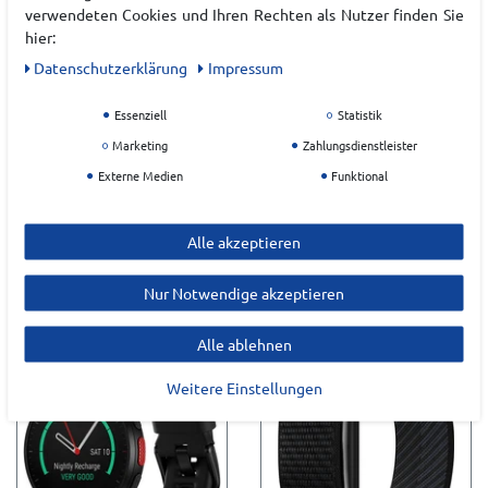
verwendeten Cookies und Ihren Rechten als Nutzer finden Sie
hier:
Daten­schutz­erklärung
Impressum
Essenziell
Statistik
Marketing
Zahlungsdienstleister
Externe Medien
Funktional
POLAR STREET X GRN S-
POLAR STREET X WHI S-L
L
Alle akzeptieren
Nur Notwendige akzeptieren
249,90 €*
249,90 €*
Alle ablehnen
Weitere Einstellungen