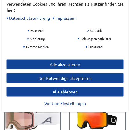
verwendeten Cookies und Ihren Rechten als Nutzer finden Sie
hier:
Daten­schutz­erklärung
Impressum
Essenziell
Statistik
Marketing
Zahlungsdienstleister
Externe Medien
Funktional
ALPINA ALPINA
ALPINA SKIBRILLE
NAKISKA QHM HERREN
GRANBY MM
Alle akzeptieren
UVP 139,99 €
UVP 129,95 €
Nur Notwendige akzeptieren
76,99 €*
71,47 €*
Alle ablehnen
Weitere Einstellungen