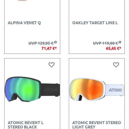
ALPINA VENET Q
OAKLEY TARGET LINE L
UVP 129,95 €
UVP 119,00 €
71,47 €*
65,45 €*
ATOMIC REVENT L
ATOMIC REVENT STEREO
STEREO BLACK
LIGHT GREY