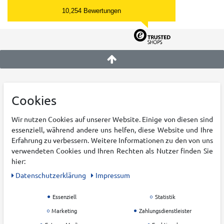
10,254 Bewertungen
KATEGORIEN
KRUMHOLZ
Cookies
Damen
Über uns
Wir nutzen Cookies auf unserer Website. Einige von diesen sind
Herren
Karriere
essenziell, während andere uns helfen, diese Website und Ihre
Kinder
Filialen
Erfahrung zu verbessern. Weitere Informationen zu den von uns
verwendeten Cookies und Ihren Rechten als Nutzer finden Sie
Outdoor
Blog
hier:
Running
Nachhaltigkeit
Daten­schutz­erklärung
Impressum
Training
Zahlung & Versand
Teamsport
Widerrufsrecht
Essenziell
Statistik
Racketsport
AGB
Marketing
Zahlungsdienstleister
Freizeit
Datenschutz &