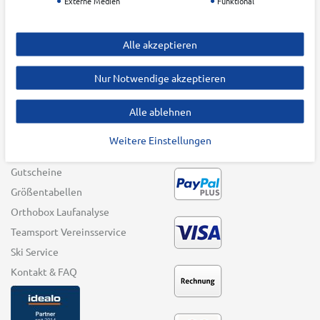
Externe Medien
Funktional
Batteriehinweis
Winter Sports
Impressum
Swim & Beach
Alle akzeptieren
Barrierefreiheitserklärung
Bike
Vertrag widerrufen
Funwheel
Nur Notwendige akzeptieren
Andere Sportarten
Alle ablehnen
Top-Marken
Weitere Einstellungen
SERVICE
ZAHLUNGSARTEN
Gutscheine
Größentabellen
Orthobox Laufanalyse
Teamsport Vereinsservice
Ski Service
Kontakt & FAQ