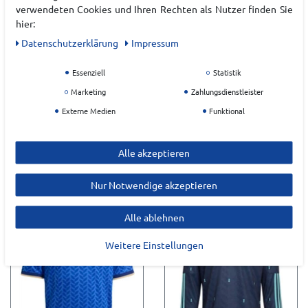
verwendeten Cookies und Ihren Rechten als Nutzer finden Sie
hier:
Daten­schutz­erklärung
Impressum
Essenziell
Statistik
Marketing
Zahlungsdienstleister
Externe Medien
Funktional
ADIDAS DFB H JSY
ADIDAS DFB A JSY W
HERREN
DAMEN
Alle akzeptieren
UVP 100,00 €
UVP 99,90 €
Nur Notwendige akzeptieren
74,99 €*
74,99 €*
Alle ablehnen
Weitere Einstellungen