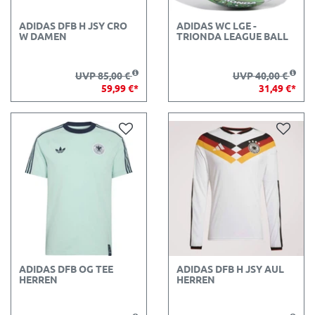
ADIDAS DFB H JSY CRO
ADIDAS WC LGE -
W DAMEN
TRIONDA LEAGUE BALL
UVP 85,00 €
UVP 40,00 €
59,99 €*
31,49 €*
ADIDAS DFB OG TEE
ADIDAS DFB H JSY AUL
HERREN
HERREN