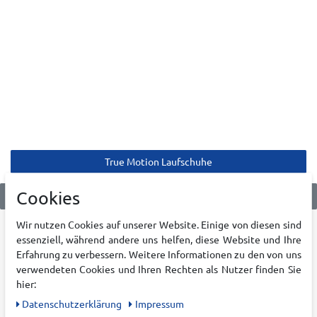
True Motion Laufschuhe
Cookies
Wir nutzen Cookies auf unserer Website. Einige von diesen sind
essenziell, während andere uns helfen, diese Website und Ihre
KATEGORIEN
KRUMHOLZ
Erfahrung zu verbessern. Weitere Informationen zu den von uns
Damen
Über uns
verwendeten Cookies und Ihren Rechten als Nutzer finden Sie
hier:
Herren
Karriere
Daten­schutz­erklärung
Impressum
Kinder
Filialen