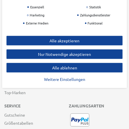
Outdoor
Blog
Essenziell
Statistik
Running
Nachhaltigkeit
Marketing
Zahlungsdienstleister
Training
Zahlung & Versand
Externe Medien
Funktional
Teamsport
Widerrufsrecht
Racketsport
AGB
Alle akzeptieren
Freizeit
Datenschutz &
Batteriehinweis
Winter Sports
Nur Notwendige akzeptieren
Impressum
Swim & Beach
Barrierefreiheitserklärung
Alle ablehnen
Bike
Vertrag widerrufen
Funwheel
Weitere Einstellungen
Andere Sportarten
Top-Marken
SERVICE
ZAHLUNGSARTEN
Gutscheine
Größentabellen