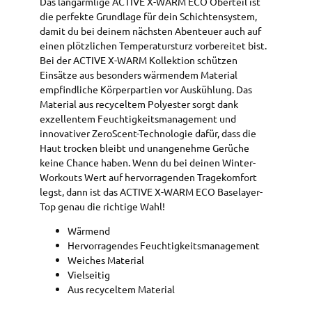
Das langärmlige ACTIVE X-WARM ECO Oberteil ist
die perfekte Grundlage für dein Schichtensystem,
damit du bei deinem nächsten Abenteuer auch auf
einen plötzlichen Temperatursturz vorbereitet bist.
Bei der ACTIVE X-WARM Kollektion schützen
Einsätze aus besonders wärmendem Material
empfindliche Körperpartien vor Auskühlung. Das
Material aus recyceltem Polyester sorgt dank
exzellentem Feuchtigkeitsmanagement und
innovativer ZeroScent-Technologie dafür, dass die
Haut trocken bleibt und unangenehme Gerüche
keine Chance haben. Wenn du bei deinen Winter-
Workouts Wert auf hervorragenden Tragekomfort
legst, dann ist das ACTIVE X-WARM ECO Baselayer-
Top genau die richtige Wahl!
Wärmend
Hervorragendes Feuchtigkeitsmanagement
Weiches Material
Vielseitig
Aus recyceltem Material