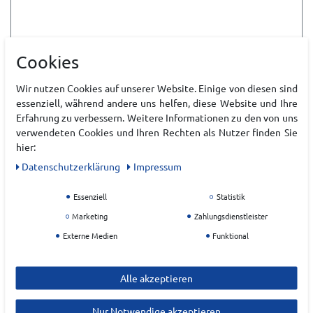
ODLO BL TOP CREW NECK L/S ACTIVE X- HERREN
Cookies
Wir nutzen Cookies auf unserer Website. Einige von diesen sind
essenziell, während andere uns helfen, diese Website und Ihre
UVP 69,95 €
56,99 €*
Erfahrung zu verbessern. Weitere Informationen zu den von uns
verwendeten Cookies und Ihren Rechten als Nutzer finden Sie
hier:
ANDERE KUNDEN KAUFEN AUCH ....
Daten­schutz­erklärung
Impressum
Essenziell
Statistik
Marketing
Zahlungsdienstleister
Externe Medien
Funktional
Alle akzeptieren
Nur Notwendige akzeptieren