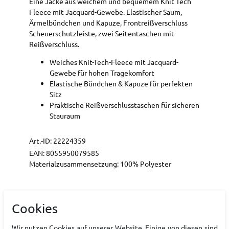
Eine Jacke aus weichem und bequemem Knit Tech
Fleece mit Jacquard-Gewebe. Elastischer Saum,
Ärmelbündchen und Kapuze, Frontreißverschluss
Scheuerschutzleiste, zwei Seitentaschen mit
Reißverschluss.
Weiches Knit-Tech-Fleece mit Jacquard-
Gewebe für hohen Tragekomfort
Elastische Bündchen & Kapuze für perfekten
Sitz
Praktische Reißverschlusstaschen für sicheren
Stauraum
Art.-ID:
22224359
EAN:
8055950079585
Materialzusammensetzung: 100% Polyester
Hersteller
Cookies
CMP
Wir nutzen Cookies auf unserer Website. Einige von diesen sind