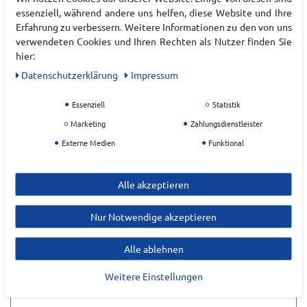
EU Verantwortlicher
essenziell, während andere uns helfen, diese Website und Ihre
Erfahrung zu verbessern. Weitere Informationen zu den von uns
F.lli Campagnolo S.p.A.
verwendeten Cookies und Ihren Rechten als Nutzer finden Sie
hier:
con sede in Via Merlo
2
Daten­schutz­erklärung
Impressum
36060
Romano d'Ezzelino (VI)
Essenziell
Statistik
customercare@cmpsport.com
Marketing
Zahlungsdienstleister
Externe Medien
Funktional
Alle akzeptieren
Nur Notwendige akzeptieren
ZULETZT ANGESEHEN
Alle ablehnen
Weitere Einstellungen