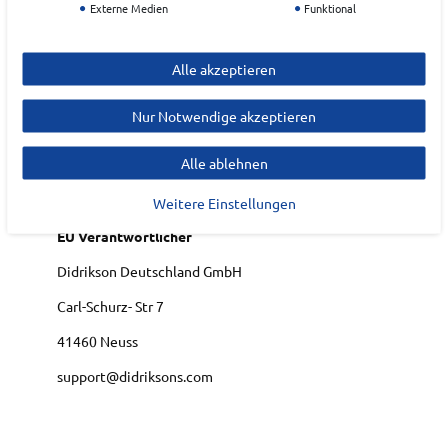
Externe Medien
Funktional
Art.-ID:
22225198
EAN:
7333371409282
Alle akzeptieren
Materialzusammensetzung: Futter: 100% Polyamid;
Obermaterial: 100% Polyester
Nur Notwendige akzeptieren
Alle ablehnen
Hersteller
DIDRIKSONS
Weitere Einstellungen
EU Verantwortlicher
Didrikson Deutschland GmbH
Carl-Schurz- Str
7
41460
Neuss
support@didriksons.com