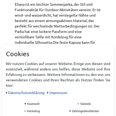
Eliana ist ein leichter Sommerparka, der Stil und
Funktionalität für Outdoor-Aktivitäten vereint. Er ist
wind- und wasserdicht, hat versiegelte Nähte und
besteht aus einem atmungsaktiven Material, das
perfekt für wechselnde Wetterbedingungen ist. Der
Parka hat eine lockere Passform und eine
verstellbare Taille mit Kordelzug für eine
individuelle Silhouette.Die feste Kapuze kann für
zusätzlichen Schutz verstellt werden, und die
Cookies
verstellbaren Ärmelbündchen mit Klettverschluss
sorgen für einen bequemen Sitz. Der Parka hat einen
Wir nutzen Cookies auf unserer Website. Einige von diesen sind
Zwei-Wege-Frontreißverschluss für gute Belüftung
essenziell, während andere uns helfen, diese Website und Ihre
und Bewegungsfreiheit. Praktische
Erfahrung zu verbessern. Weitere Informationen zu den von uns
Reißverschlusstaschen an der Außen- und Innenseite
verwendeten Cookies und Ihren Rechten als Nutzer finden Sie
bieten sicheren Stauraum für Ihre Habseligkeiten.
hier:
Reflektierende Details, darunter ein Logo, erhöhen
die Sichtbarkeit in der Dunkelheit.
Daten­schutz­erklärung
Impressum
Wassersäule: 10,000mm
Essenziell
Statistik
Atmungsaktivität: 4,000 g/m²/24h
Marketing
Zahlungsdienstleister
Designed in Schweden, produziert in China.