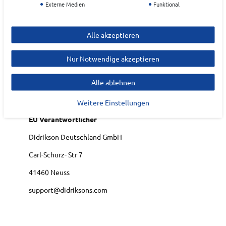
Externe Medien
Funktional
Art.-ID:
22225198
EAN:
7333371409275
Alle akzeptieren
Materialzusammensetzung: Futter: 100% Polyamid;
Obermaterial: 100% Polyester
Nur Notwendige akzeptieren
Alle ablehnen
Hersteller
DIDRIKSONS
Weitere Einstellungen
EU Verantwortlicher
Didrikson Deutschland GmbH
Carl-Schurz- Str
7
41460
Neuss
support@didriksons.com