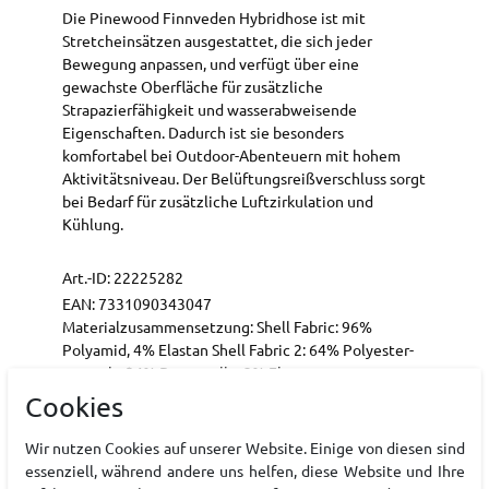
Die Pinewood Finnveden Hybridhose ist mit
Stretcheinsätzen ausgestattet, die sich jeder
Bewegung anpassen, und verfügt über eine
gewachste Oberfläche für zusätzliche
Strapazierfähigkeit und wasserabweisende
Eigenschaften. Dadurch ist sie besonders
komfortabel bei Outdoor-Abenteuern mit hohem
Aktivitätsniveau. Der Belüftungsreißverschluss sorgt
bei Bedarf für zusätzliche Luftzirkulation und
Kühlung.
Art.-ID:
22225282
EAN:
7331090343047
Materialzusammensetzung: Shell Fabric: 96%
Polyamid, 4% Elastan Shell Fabric 2: 64% Polyester-
recycelt, 34% Baumwolle, 2% Elastan
Cookies
Wir nutzen Cookies auf unserer Website. Einige von diesen sind
Hersteller
essenziell, während andere uns helfen, diese Website und Ihre
Pinewood