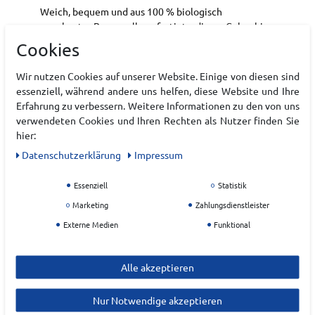
Weich, bequem und aus 100 % biologisch
angebauter Baumwolle gefertigt – dieses Columbia
Herren-T-Shirt eignet sich perfekt für den Alltag.
Cookies
Unser klassisches Logo auf der Vorderseite und eine
Outdoor-Grafik auf der Rückseite verleihen dem T-
Wir nutzen Cookies auf unserer Website. Einige von diesen sind
Shirt einen starken Look.
essenziell, während andere uns helfen, diese Website und Ihre
Erfahrung zu verbessern. Weitere Informationen zu den von uns
Aus biologisch angebauter Baumwolle
verwendeten Cookies und Ihren Rechten als Nutzer finden Sie
hergestellt
hier:
Daten­schutz­erklärung
Impressum
Art.-ID:
22225232
EAN:
0199141201824
Essenziell
Statistik
Materialzusammensetzung: 100% Baumwolle
Marketing
Zahlungsdienstleister
Externe Medien
Funktional
Hersteller
COLUMBIA
Alle akzeptieren
EU Verantwortlicher
Nur Notwendige akzeptieren
Columbia Sportswear GmbH