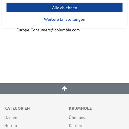
Alle ablehnen
Lilienthalallee
40
Weitere Einstellungen
80939
München
Europe-Consumers@columbia.com
KATEGORIEN
KRUMHOLZ
Damen
Über uns
Herren
Karriere