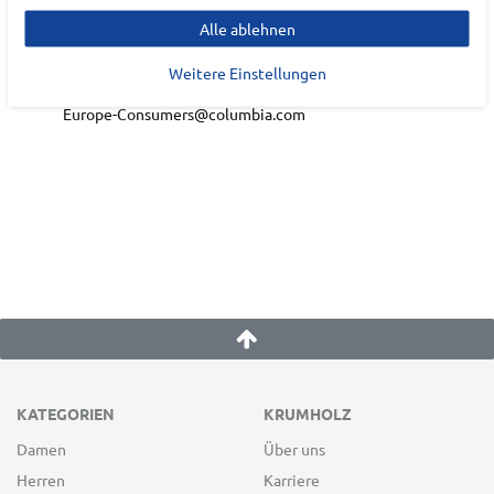
Alle ablehnen
Lilienthalallee
40
Weitere Einstellungen
80939
München
Europe-Consumers@columbia.com
KATEGORIEN
KRUMHOLZ
Damen
Über uns
Herren
Karriere