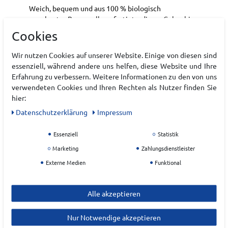
Weich, bequem und aus 100 % biologisch
angebauter Baumwolle gefertigt – dieses Columbia
Herren-T-Shirt eignet sich perfekt für den Alltag.
Cookies
Unser klassisches Logo auf der Vorderseite und eine
Outdoor-Grafik auf der Rückseite verleihen dem T-
Wir nutzen Cookies auf unserer Website. Einige von diesen sind
Shirt einen starken Look.
essenziell, während andere uns helfen, diese Website und Ihre
Erfahrung zu verbessern. Weitere Informationen zu den von uns
Aus biologisch angebauter Baumwolle
verwendeten Cookies und Ihren Rechten als Nutzer finden Sie
hergestellt
hier:
Daten­schutz­erklärung
Impressum
Art.-ID:
22225232
EAN:
0198711993305
Essenziell
Statistik
Materialzusammensetzung: 100% Baumwolle
Marketing
Zahlungsdienstleister
Externe Medien
Funktional
Hersteller
COLUMBIA
Alle akzeptieren
EU Verantwortlicher
Nur Notwendige akzeptieren
Columbia Sportswear GmbH