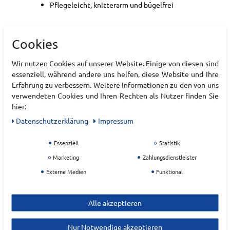
Pflegeleicht, knitterarm und bügelfrei
Art.-ID:
22220525
Cookies
EAN:
7619876588579
Materialzusammensetzung: Hauptmaterial: 5%
Wir nutzen Cookies auf unserer Website. Einige von diesen sind
Elastan, 82% Polyester (recycelt), 13% Baumwolle
essenziell, während andere uns helfen, diese Website und Ihre
Erfahrung zu verbessern. Weitere Informationen zu den von uns
verwendeten Cookies und Ihren Rechten als Nutzer finden Sie
Hersteller
hier:
MAMMUT
Daten­schutz­erklärung
Impressum
EU Verantwortlicher
Essenziell
Statistik
Mammut Sports Group GmbH
Marketing
Zahlungsdienstleister
Externe Medien
Funktional
Basecamp
1
87787
Wolfertschwenden
Alle akzeptieren
salesgermany@mammut.com
Nur Notwendige akzeptieren