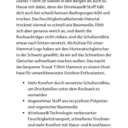
Dieses T-Shirt ist sowohl in den Bergen als auch zu
Hause mit dabei, denn der Drirelease®-Stoff hält
dich auch bei schwül-heissen Bedingungen kühl und
trocken. Das feuchtigkeitsableitende Material
trocknet viermal so schnell wie Baumwolle, fühlt
sich aber genauso weich an, und damit die
Rucksackträger nicht reiben, sind die Schulternähte
etwas nach hinten versetzt. Als Kulisse für unser
Mammut-Logo haben wir den Morteratschgletscher
in der Schweiz gewählt, da wir auf das Schmelzen der
Gletscher aufmerksam machen wollen. Das macht
das bequeme Trovat T-Shirt Mammut zu einem Must-
have für umweltbewusste Outdoor-Enthusiasten.
Mehr Komfort durch versetzte Schulternähte,
um Druckstellen unter dem Rucksack zu
vermeiden
Angenehmer Stoff aus recyceltem Polyester
und organischer Baumwolle
drirelease® Technologie: verbesserter
Feuchtigkeitstransport, schnelleres Trocknen
und mehr Komfort mit Natur- und Kunstfasern