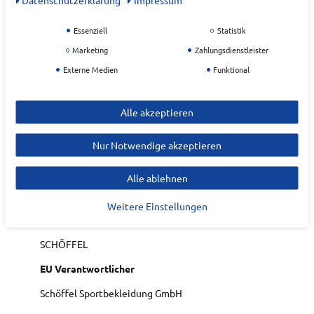
Hochschließender Kapuzenkragen mit
zweifacher Verstelloption
Essenziell
Statistik
2-Wege Reißverschluss mit Untertritt und
Regenblende
Marketing
Zahlungsdienstleister
2 Eingrifftaschen mit Reißverschlüssen und
Externe Medien
Funktional
weichem Fleecefutter
Art.-ID:
22224358
Alle akzeptieren
EAN:
4066619167738
Materialzusammensetzung: Oberstoff: Aussenseite
Nur Notwendige akzeptieren
100% Polyester (Membran: Polurethan) Futter:
100% Polyester, Füllung: 100% Polyester
Alle ablehnen
Weitere Einstellungen
Hersteller
SCHÖFFEL
EU Verantwortlicher
Schöffel Sportbekleidung GmbH