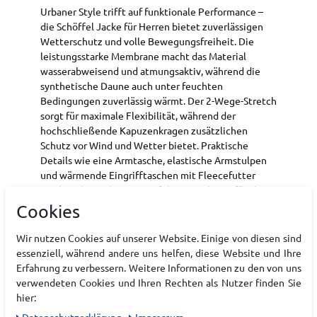
Urbaner Style trifft auf funktionale Performance –
die Schöffel Jacke für Herren bietet zuverlässigen
Wetterschutz und volle Bewegungsfreiheit. Die
leistungsstarke Membrane macht das Material
wasserabweisend und atmungsaktiv, während die
synthetische Daune auch unter feuchten
Bedingungen zuverlässig wärmt. Der 2-Wege-Stretch
sorgt für maximale Flexibilität, während der
hochschließende Kapuzenkragen zusätzlichen
Schutz vor Wind und Wetter bietet. Praktische
Details wie eine Armtasche, elastische Armstulpen
und wärmende Eingrifftaschen mit Fleecefutter
machen die Jacke zum perfekten Begleiter für aktive
Tage in der Stadt oder unterwegs.
Cookies
Wasserabweisendes Material mit Performance
Wir nutzen Cookies auf unserer Website. Einige von diesen sind
Membrane (10k mm/10k MVTR)
essenziell, während andere uns helfen, diese Website und Ihre
Synthetische Daune bewahrt Wärme auch
Erfahrung zu verbessern. Weitere Informationen zu den von uns
unter feuchten Bedingungen
verwendeten Cookies und Ihren Rechten als Nutzer finden Sie
Hohe Bewegungsfreiheit durch 2-Wege-
hier:
Stretch
Daten­schutz­erklärung
Impressum