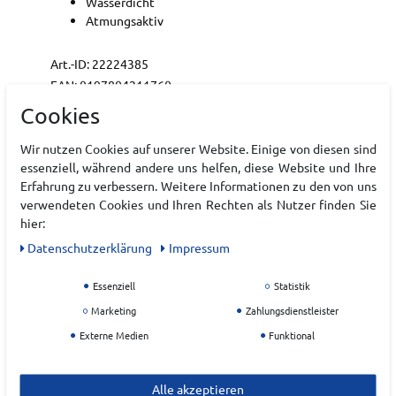
Wasserdicht
Atmungsaktiv
Art.-ID:
22224385
EAN:
0197804211760
Materialzusammensetzung: Außenmaterial: 100%
Cookies
Polyester, Futter: 100% Polyester, Füllung: 80%
Daunen, 20% Federn (Wasservögel) - enthält
Wir nutzen Cookies auf unserer Website. Einige von diesen sind
nichttextile Teile tierischen Ursprungs
essenziell, während andere uns helfen, diese Website und Ihre
Erfahrung zu verbessern. Weitere Informationen zu den von uns
verwendeten Cookies und Ihren Rechten als Nutzer finden Sie
Hersteller
hier:
Daten­schutz­erklärung
Impressum
THE NORTH FACE
EU Verantwortlicher
Essenziell
Statistik
Marketing
Zahlungsdienstleister
VF Germany Textil Handels GmbH
Externe Medien
Funktional
Otto Hahn Str.
36
63303
Dreieich
Alle akzeptieren