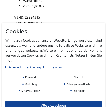
Wasserdicht
Atmungsaktiv
Art.-ID:
22224385
EAN:
0197804212132
Materialzusammensetzung: Außenmaterial: 100%
Cookies
Polyester, Futter: 100% Polyester, Füllung: 80%
Daunen, 20% Federn (Wasservögel) - enthält
Wir nutzen Cookies auf unserer Website. Einige von diesen sind
nichttextile Teile tierischen Ursprungs
essenziell, während andere uns helfen, diese Website und Ihre
Erfahrung zu verbessern. Weitere Informationen zu den von uns
verwendeten Cookies und Ihren Rechten als Nutzer finden Sie
Hersteller
hier:
Daten­schutz­erklärung
Impressum
THE NORTH FACE
EU Verantwortlicher
Essenziell
Statistik
Marketing
Zahlungsdienstleister
VF Germany Textil Handels GmbH
Externe Medien
Funktional
Otto Hahn Str.
36
63303
Dreieich
Alle akzeptieren