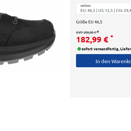
GRÖSSE
Größe
EU 46,5
UVP 200,00 €
*
182,99 €
sofort versandfertig, Liefe
In den Warenk