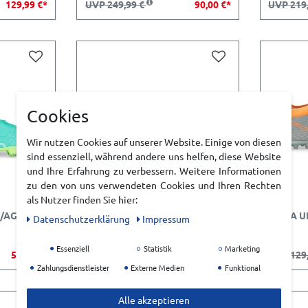
129,99 €*
UVP 249,99 €
90,00 €*
UVP 219
Cookies
Wir nutzen Cookies auf unserer Website. Einige von diesen
sind essenziell, während andere uns helfen, diese Website
und Ihre Erfahrung zu verbessern. Weitere Informationen
zu den von uns verwendeten Cookies und Ihren Rechten
als Nutzer finden Sie hier:
/AG
PUMA KING TOP SG HERREN
PUMA UL
Daten­schutz­erklärung
Impressum
Essenziell
Statistik
Marketing
50,00 €*
UVP 149,99 €
49,99 €*
UVP 129
Zahlungsdienstleister
Externe Medien
Funktional
Alle akzeptieren