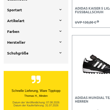
ADIDAS KAISER 5 LIG
Sportart
FUSSBALLSCHUH
Artikelart
UVP 130,00 €
Farben
Hersteller
Schuhgröße
Schnelle Lieferung, Ware Tipptopp
Thomas H., Minden
ADIDAS MUNDIAL T
HERREN
Datum der Veröffentlichung: 07.08.2026
Datum der Kauferfahrung: 31.07.2026