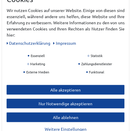
Hersteller
Wir nutzen Cookies auf unserer Website. Einige von diesen sind
UNDER ARMOUR
essenziell, während andere uns helfen, diese Website und Ihre
Erfahrung zu verbessern. Weitere Informationen zu den von uns
EU Verantwortlicher
verwendeten Cookies und Ihren Rechten als Nutzer finden Sie
hier:
Under Armour Europe B.V.
Daten­schutz­erklärung
Impressum
Stadionplein
10
Essenziell
Statistik
1076 CM
Amsterdam
Marketing
Zahlungsdienstleister
accountservice.dach@underarmour.com
Externe Medien
Funktional
Alle akzeptieren
Nur Notwendige akzeptieren
Alle ablehnen
ZULETZT ANGESEHEN
Weitere Einstellungen