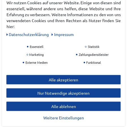
Art.-ID:
22225254
Wir nutzen Cookies auf unserer Website. Einige von diesen sind
essenziell, während andere uns helfen, diese Website und Ihre
EAN:
4009675876459
Erfahrung zu verbessern. Weitere Informationen zu den von uns
Materialzusammensetzung: 65% Baumwolle, 25%
verwendeten Cookies und Ihren Rechten als Nutzer finden Sie
Polyester, 10% Elasthan
hier:
Daten­schutz­erklärung
Impressum
Hersteller
Essenziell
Statistik
SCHNEIDER SPORTSWEAR
Marketing
Zahlungsdienstleister
EU Verantwortlicher
Externe Medien
Funktional
Schneider Sports OHG
Alle akzeptieren
Heimbolweg
4
72459
Albstadt
Nur Notwendige akzeptieren
info@schneider-sportswear.de
Alle ablehnen
Weitere Einstellungen