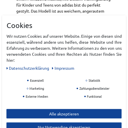
für Kinder und Teens von adidas bist du perfekt
gestylt. Das Modell ist aus weichem, angerautem
Trikot-Material gefertigt und eignet sich perfekt für
den ganzen Tag. Der Stehkragen und die
Cookies
Paspelierung verleihen ihm einen sportlichen Touch.
Wir nutzen Cookies auf unserer Website. Einige von diesen sind
Reißverschluss
essenziell, während andere uns helfen, diese Website und Ihre
Normale Passform
Erfahrung zu verbessern. Weitere Informationen zu den von uns
verwendeten Cookies und Ihren Rechten als Nutzer finden Sie
Art.-ID:
22224274
hier:
EAN:
4068821541467
Daten­schutz­erklärung
Impressum
Materialzusammensetzung: 100 % Polyester
(recycelt)
Essenziell
Statistik
Marketing
Zahlungsdienstleister
Externe Medien
Funktional
Hersteller
ADIDAS
Alle akzeptieren
EU Verantwortlicher
Nur Notwendige akzeptieren
adidas AG