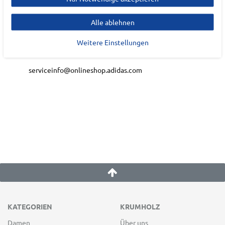
Adi-Dassler-Platz
1-2
Alle ablehnen
91074
Herzogenaurach
Weitere Einstellungen
Deutschland
serviceinfo@onlineshop.adidas.com
KATEGORIEN
KRUMHOLZ
Damen
Über uns