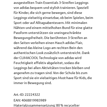
ausgestellten Train Essentials 3-Streifen Leggings
von adidas bequem und stylish trainieren. Speziell
für Kinder, die sich gerne bewegen, sind diese
Leggings vielseitig einsetzbar, ob beim Spielen, beim
Sport oder auf Alltagsabenteuern. Mit minimalen
Nähten und einem mittelhohen Bund für eine glatte
Passform unterstützen sie uneingeschränkte
Bewegungsfreiheit. Die berühmten 3-Streifen an
den Seiten verleihen einen Hauch adidas Flair,
während das kleine Logo am rechten Bein den
authentischen Look zusätzlich unterstreicht. Dank
der CLIMACOOL Technologie von adidas wird
Feuchtigkeit effektiv abgeleitet, sodass die
Leggings bei allen Aktivitäten trocken bleiben und
angenehm zu tragen sind. Von der Schule bis zum
Sport sind sie ein vielseitiges Must-have für Kids, die
immer in Bewegung sind.
Art.-ID:
22224322
EAN:
4068819983989
Materialzusammensetzung: 80 % recycelter