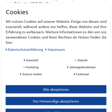
Polyester, 20 % Elasthan
Cookies
Hersteller
Wir nutzen Cookies auf unserer Website. Einige von diesen sind
essenziell, während andere uns helfen, diese Website und Ihre
ADIDAS
Erfahrung zu verbessern. Weitere Informationen zu den von uns
verwendeten Cookies und Ihren Rechten als Nutzer finden Sie
EU Verantwortlicher
hier:
adidas AG
Daten­schutz­erklärung
Impressum
Adi-Dassler-Platz
1-2
Essenziell
Statistik
91074
Herzogenaurach
Marketing
Zahlungsdienstleister
Deutschland
Externe Medien
Funktional
serviceinfo@onlineshop.adidas.com
Alle akzeptieren
Nur Notwendige akzeptieren