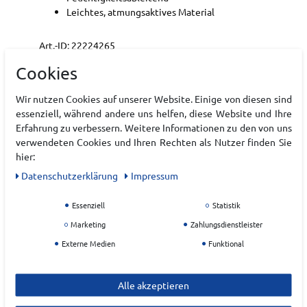
Leichtes, atmungsaktives Material
Art.-ID:
22224265
EAN:
4068801403457
Cookies
Materialzusammensetzung: 100 % Polyester
(recycelt)
Wir nutzen Cookies auf unserer Website. Einige von diesen sind
essenziell, während andere uns helfen, diese Website und Ihre
Erfahrung zu verbessern. Weitere Informationen zu den von uns
Hersteller
verwendeten Cookies und Ihren Rechten als Nutzer finden Sie
hier:
ADIDAS
Daten­schutz­erklärung
Impressum
EU Verantwortlicher
Essenziell
Statistik
adidas AG
Marketing
Zahlungsdienstleister
Adi-Dassler-Platz
1-2
Externe Medien
Funktional
91074
Herzogenaurach
Deutschland
Alle akzeptieren
serviceinfo@onlineshop.adidas.com