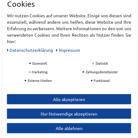
Cookies
Hersteller
Wir nutzen Cookies auf unserer Website. Einige von diesen sind
essenziell, während andere uns helfen, diese Website und Ihre
PUMA
Erfahrung zu verbessern. Weitere Informationen zu den von uns
verwendeten Cookies und Ihren Rechten als Nutzer finden Sie
EU Verantwortlicher
hier:
Puma SE
Daten­schutz­erklärung
Impressum
Puma Way
1
Essenziell
Statistik
91074
Herzogenaurach
Marketing
Zahlungsdienstleister
service@puma.com
Externe Medien
Funktional
Alle akzeptieren
Nur Notwendige akzeptieren
Alle ablehnen