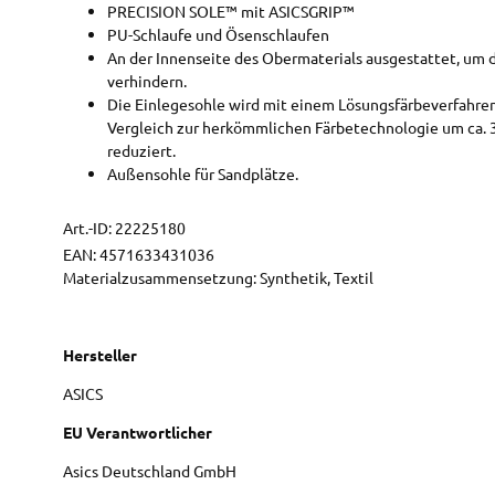
PRECISION SOLE™ mit ASICSGRIP™
PU-Schlaufe und Ösenschlaufen
An der Innenseite des Obermaterials ausgestattet, um 
verhindern.
Die Einlegesohle wird mit einem Lösungsfärbeverfahren
Vergleich zur herkömmlichen Färbetechnologie um ca. 
reduziert.
Außensohle für Sandplätze.
Art.-ID:
22225180
EAN:
4571633431036
Materialzusammensetzung: Synthetik, Textil
Hersteller
ASICS
EU Verantwortlicher
Asics Deutschland GmbH