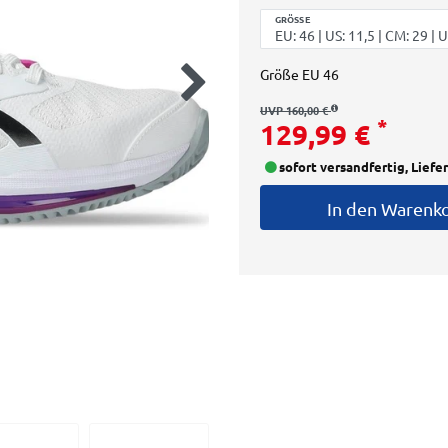
GRÖSSE
Größe
EU 46
UVP 160,00 €
*
129,99 €
sofort versandfertig, Liefe
In den Warenk