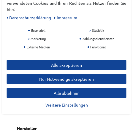
verwendeten Cookies und Ihren Rechten als Nutzer finden Sie
SPEEDTRUSS™ Technologie
hier:
PRECISION SOLE™ mit ASICSGRIP™
PU-Schlaufe und Ösenschlaufen
Daten­schutz­erklärung
Impressum
An der Innenseite des Obermaterials
ausgestattet, um das Durchreißen der
Essenziell
Statistik
Schnürsenkel zu verhindern.
Marketing
Zahlungsdienstleister
Die Einlegesohle wird mit einem
Externe Medien
Funktional
Lösungsfärbeverfahren hergestellt, das den
Wasserverbrauch im Vergleich zur
herkömmlichen Färbetechnologie um ca. 33 %
Alle akzeptieren
und die CO2-Emissionen um ca. 45 %
reduziert.
Nur Notwendige akzeptieren
Außensohle für Sandplätze.
Alle ablehnen
Art.-ID:
22225180
EAN:
4571633431012
Weitere Einstellungen
Materialzusammensetzung: Synthetik, Textil
Hersteller