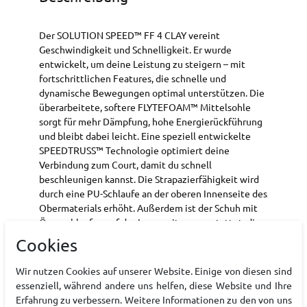
Der SOLUTION SPEED™ FF 4 CLAY vereint
Geschwindigkeit und Schnelligkeit. Er wurde
entwickelt, um deine Leistung zu steigern – mit
fortschrittlichen Features, die schnelle und
dynamische Bewegungen optimal unterstützen. Die
überarbeitete, softere FLYTEFOAM™ Mittelsohle
sorgt für mehr Dämpfung, hohe Energierückführung
und bleibt dabei leicht. Eine speziell entwickelte
SPEEDTRUSS™ Technologie optimiert deine
Verbindung zum Court, damit du schnell
beschleunigen kannst. Die Strapazierfähigkeit wird
durch eine PU-Schlaufe an der oberen Innenseite des
Obermaterials erhöht. Außerdem ist der Schuh mit
Ösenschlaufen auf der Innenseite ausgestattet, die
helfen, das Durchreißen der Schnürsenkel bei
Cookies
abrupten Bewegungen zu verhindern.
Wir nutzen Cookies auf unserer Website. Einige von diesen sind
FLYTEFOAM™ Technologie
essenziell, während andere uns helfen, diese Website und Ihre
Ein leichter Mittelsohlen-Foam, der für ein
Erfahrung zu verbessern. Weitere Informationen zu den von uns
komfortables Dämpfungserlebnis sorgt.