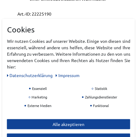
Art.-ID:
22225190
EAN:
0195394726633
Cookies
Materialzusammensetzung: DriLayer® HorsePower
(Polyester/Elasthan-Mix)
Wir nutzen Cookies auf unserer Website. Einige von diesen sind
essenziell, während andere uns helfen, diese Website und Ihre
Erfahrung zu verbessern. Weitere Informationen zu den von uns
Hersteller
verwendeten Cookies und Ihren Rechten als Nutzer finden Sie
BROOKS
hier:
Daten­schutz­erklärung
Impressum
EU Verantwortlicher
Brooks Sports GmbH
Essenziell
Statistik
Marketing
Zahlungsdienstleister
Willy Brandt-Weg
13
Externe Medien
Funktional
48155
Münster
Deutschland
Alle akzeptieren
info@brooksrunning.de