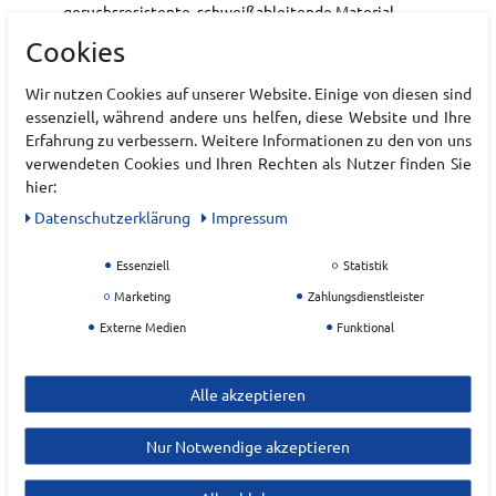
geruchsresistente, schweißableitende Material
sorgt für ein angenehmes und frisches Tragegefühl
Cookies
beim Training, bei Langstreckenläufen und bei
deinen Siegen.
Wir nutzen Cookies auf unserer Website. Einige von diesen sind
essenziell, während andere uns helfen, diese Website und Ihre
Art.-ID:
22225192
Erfahrung zu verbessern. Weitere Informationen zu den von uns
EAN:
0195394719703
verwendeten Cookies und Ihren Rechten als Nutzer finden Sie
Materialzusammensetzung: Aus recyceltem
hier:
Polyester (85.9 % Recycelte Materialien)
Daten­schutz­erklärung
Impressum
Essenziell
Statistik
Hersteller
Marketing
Zahlungsdienstleister
BROOKS
Externe Medien
Funktional
EU Verantwortlicher
Alle akzeptieren
Brooks Sports GmbH
Willy Brandt-Weg
13
Nur Notwendige akzeptieren
48155
Münster