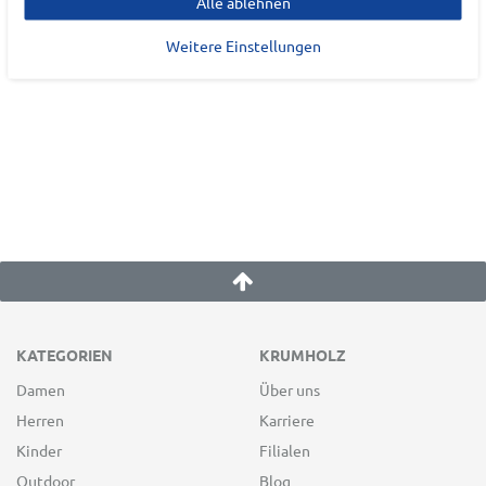
Alle ablehnen
Deutschland
Weitere Einstellungen
info@brooksrunning.de
KATEGORIEN
KRUMHOLZ
Damen
Über uns
Herren
Karriere
Kinder
Filialen
Outdoor
Blog