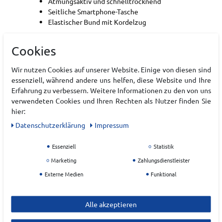
Atmungsaktiv und schnelltrocknend
Seitliche Smartphone-Tasche
Elastischer Bund mit Kordelzug
Art.-ID:
22220384
Cookies
EAN:
7613709745924
Materialzusammensetzung: 88% Polyester
Wir nutzen Cookies auf unserer Website. Einige von diesen sind
(recycelt), 12% Elastan
essenziell, während andere uns helfen, diese Website und Ihre
Erfahrung zu verbessern. Weitere Informationen zu den von uns
verwendeten Cookies und Ihren Rechten als Nutzer finden Sie
hier:
Hersteller
Daten­schutz­erklärung
Impressum
ENERGETICS
Essenziell
Statistik
EU Verantwortlicher
Marketing
Zahlungsdienstleister
INTERSPORT Deutschland eG
Externe Medien
Funktional
Wannenäckerstr.
50
74078
Heilbronn
Alle akzeptieren
Q.S@intersport.de