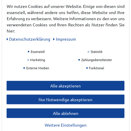
Wir nutzen Cookies auf unserer Website. Einige von diesen sind
EU Verantwortlicher
essenziell, während andere uns helfen, diese Website und Ihre
adidas AG
Erfahrung zu verbessern. Weitere Informationen zu den von uns
verwendeten Cookies und Ihren Rechten als Nutzer finden Sie
Adi-Dassler-Platz
1-2
hier:
91074
Herzogenaurach
Daten­schutz­erklärung
Impressum
Deutschland
Essenziell
Statistik
serviceinfo@onlineshop.adidas.com
Marketing
Zahlungsdienstleister
Externe Medien
Funktional
Alle akzeptieren
Nur Notwendige akzeptieren
Alle ablehnen
ZULETZT ANGESEHEN
Weitere Einstellungen