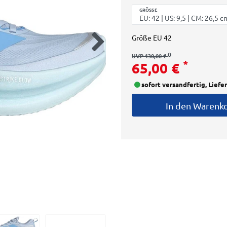
GRÖSSE
Größe
EU 42
UVP 130,00 €
*
65,00 €
sofort versandfertig, Liefe
In den Warenk