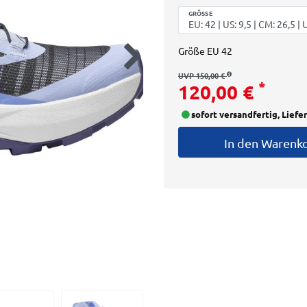
GRÖSSE
Größe
EU 42
UVP 150,00 €
*
120,00 €
sofort versandfertig, Liefe
In den Warenk