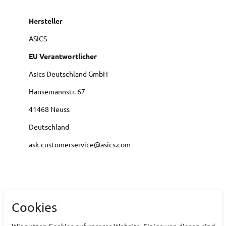
Hersteller
ASICS
EU Verantwortlicher
Asics Deutschland GmbH
Hansemannstr.
67
41468
Neuss
Deutschland
ask-customerservice@asics.com
Technische Daten
Cookies
Wir nutzen Cookies auf unserer Website. Einige von diesen sind