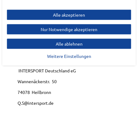
EAN:
7627931030130
Materialzusammensetzung: 70% Baumwolle, 24%
Alle akzeptieren
Polyester, 6% Elasthan
Nur Notwendige akzeptieren
Hersteller
Alle ablehnen
ENERGETICS
Weitere Einstellungen
EU Verantwortlicher
INTERSPORT Deutschland eG
Wannenäckerstr.
50
74078
Heilbronn
Q.S@intersport.de