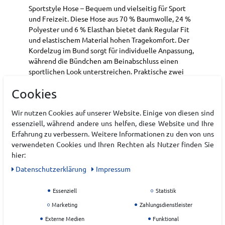
Sportstyle Hose – Bequem und vielseitig für Sport
und Freizeit. Diese Hose aus 70 % Baumwolle, 24 %
Polyester und 6 % Elasthan bietet dank Regular Fit
und elastischem Material hohen Tragekomfort. Der
Kordelzug im Bund sorgt für individuelle Anpassung,
während die Bündchen am Beinabschluss einen
sportlichen Look unterstreichen. Praktische zwei
seitliche Eingriffstaschen machen die Hose
Cookies
funktional – ideal für Training oder entspannte
Freizeitmomente.
Wir nutzen Cookies auf unserer Website. Einige von diesen sind
Komfort & Bewegungsfreiheit: Regular Fit mit
essenziell, während andere uns helfen, diese Website und Ihre
weichem Baumwollmix für angenehmes
Erfahrung zu verbessern. Weitere Informationen zu den von uns
Tragegefühl.
verwendeten Cookies und Ihren Rechten als Nutzer finden Sie
Praktisch & Anpassbar: Kordelzug im Bund und
hier:
zwei seitliche Eingriffstaschen für
Daten­schutz­erklärung
Impressum
Funktionalität.
Sportlicher Look: Bündchen am Beinabschluss
Essenziell
Statistik
für perfekten Sitz und modernen Style.
Marketing
Zahlungsdienstleister
Externe Medien
Funktional
Art.-ID:
22225161