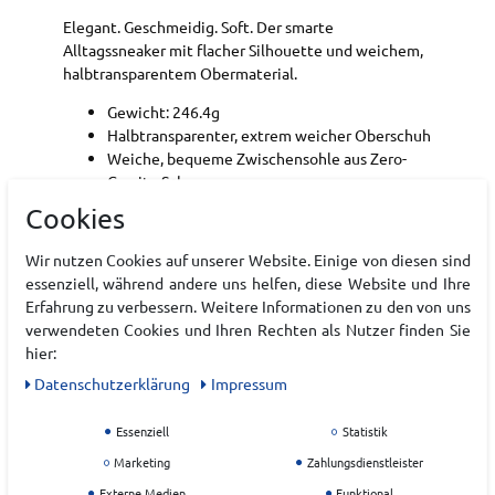
Elegant. Geschmeidig. Soft. Der smarte
Alltagssneaker mit flacher Silhouette und weichem,
halbtransparentem Obermaterial.
Gewicht: 246.4g
Halbtransparenter, extrem weicher Oberschuh
Weiche, bequeme Zwischensohle aus Zero-
Gravity-Schaum
Flexibles Nylon-Mix-Speedboard® für
Cookies
Energierückgabe
Jetzt noch einfacher anzuziehen und mit
Wir nutzen Cookies auf unserer Website. Einige von diesen sind
mehr Fersenhalt
essenziell, während andere uns helfen, diese Website und Ihre
Atmungsaktiver Oberschuh
Erfahrung zu verbessern. Weitere Informationen zu den von uns
Zwischensohle aus 50 % biologisch erzeugtem
verwendeten Cookies und Ihren Rechten als Nutzer finden Sie
Material
hier:
20 % weniger CO2e-Emissionen als Standard-
Daten­schutz­erklärung
Impressum
EVA-Zwischensohlen
Schuhkarton aus recyceltem Papier
Essenziell
Statistik
Schuhweite fällt normal aus
Marketing
Zahlungsdienstleister
Art.-ID:
22224715
Externe Medien
Funktional