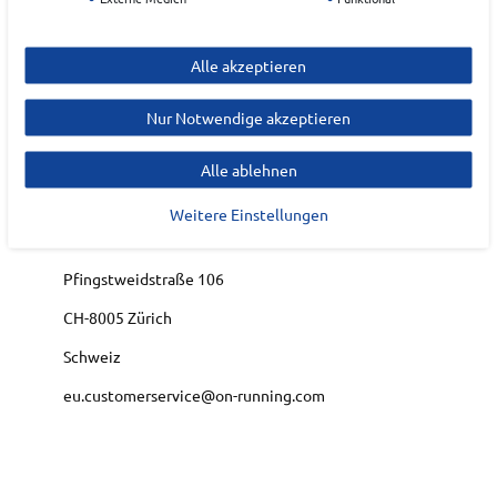
EAN:
7615537116730
Materialzusammensetzung: Synthetik, Textil
Alle akzeptieren
Nur Notwendige akzeptieren
Hersteller
ON
Alle ablehnen
EU Verantwortlicher
Weitere Einstellungen
On AG
Pfingstweidstraße
106
CH-8005
Zürich
Schweiz
eu.customerservice@on-running.com