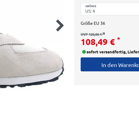
GRÖSSE
Größe
EU 36
UVP 120,00 €
*
108,49 €
sofort versandfertig, Liefe
In den Warenk