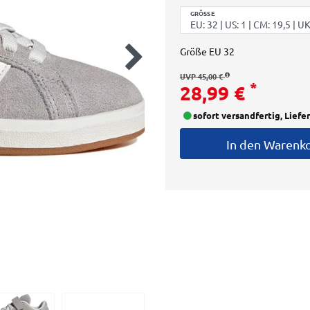
GRÖSSE
Größe
EU 32
UVP 45,00 €
*
28,99 €
sofort versandfertig, Liefe
In den Warenk