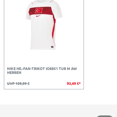
NIKE HE.-FAN-TRIKOT IO8851 TUR M AW
HERREN
UVP 109,99 €
93,49 €*