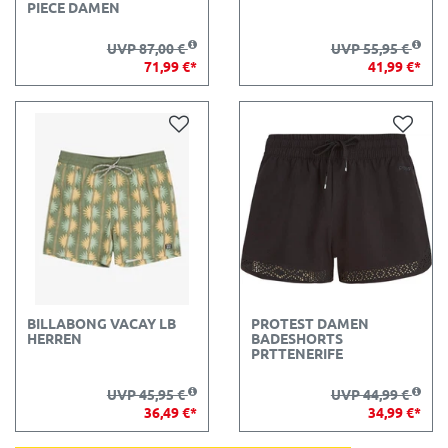
PIECE DAMEN
UVP 87,00 €
UVP 55,95 €
71,99 €*
41,99 €*
BILLABONG VACAY LB
PROTEST DAMEN
HERREN
BADESHORTS
PRTTENERIFE
UVP 45,95 €
UVP 44,99 €
36,49 €*
34,99 €*