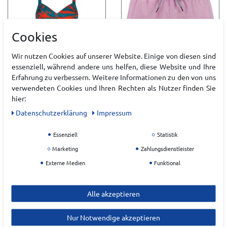
Cookies
Wir nutzen Cookies auf unserer Website. Einige von diesen sind
essenziell, während andere uns helfen, diese Website und Ihre
Erfahrung zu verbessern. Weitere Informationen zu den von uns
verwendeten Cookies und Ihren Rechten als Nutzer finden Sie
SUNFLAIR BADEANZUG
PROTEST DAVEY
hier:
DAMEN
BEACHSHORT HERREN
Daten­schutz­erklärung
Impressum
UVP 109,00 €
UVP 44,99 €
Essenziell
Statistik
93,49 €*
35,49 €*
Marketing
Zahlungsdienstleister
Externe Medien
Funktional
Alle akzeptieren
Nur Notwendige akzeptieren