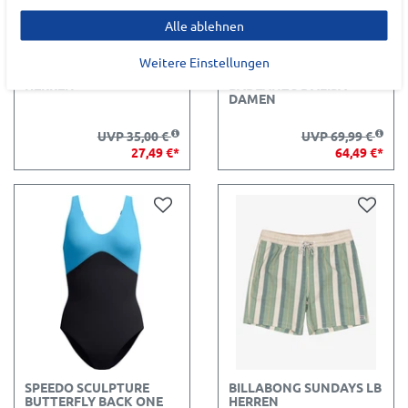
Alle ablehnen
Weitere Einstellungen
ADIDAS 3S BLD BOXER
FIREFLY DA.-
HERREN
BADEANZUG ALISA
DAMEN
UVP 35,00 €
UVP 69,99 €
27,49 €*
64,49 €*
SPEEDO SCULPTURE
BILLABONG SUNDAYS LB
BUTTERFLY BACK ONE
HERREN