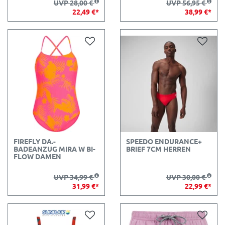
UVP 28,00 €
UVP 56,95 €
22,49 €*
38,99 €*
FIREFLY DA.-
SPEEDO ENDURANCE+
BADEANZUG MIRA W BI-
BRIEF 7CM HERREN
FLOW DAMEN
UVP 34,99 €
UVP 30,00 €
31,99 €*
22,99 €*