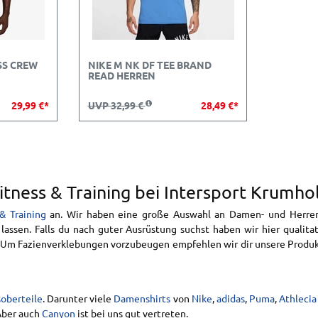
SS CREW
NIKE M NK DF TEE BRAND
READ HERREN
29,99 €*
UVP 32,99 €
28,49 €*
itness & Training bei Intersport Krumho
& Training
an. Wir haben eine große Auswahl an Damen- und Herrenp
lassen. Falls du nach guter Ausrüstung suchst haben wir hier quali
. Um Fazienverklebungen vorzubeugen empfehlen wir dir unsere Produ
soberteile
. Darunter viele
Damenshirts
von
Nike
,
adidas
,
Puma
,
Athlecia
 Aber auch
Canyon
ist bei uns gut vertreten.