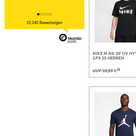
10,240 Bewertungen
NIKE M NK DF UV H
GFX SS HERREN
UVP 39,99 €