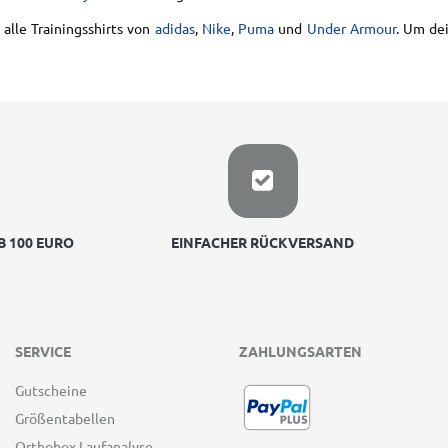
alle Trainingsshirts von
adidas
,
Nike
,
Puma
und
Under Armour
. Um de
 100 EURO
EINFACHER RÜCKVERSAND
SERVICE
ZAHLUNGSARTEN
Gutscheine
Größentabellen
Orthobox Laufanalyse