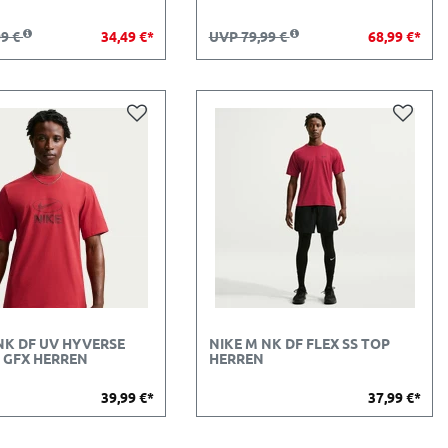
99 €
34,49 €*
UVP 79,99 €
68,99 €*
NK DF UV HYVERSE
NIKE M NK DF FLEX SS TOP
 GFX HERREN
HERREN
39,99 €*
37,99 €*