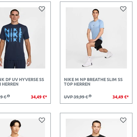
NK DF UV HYVERSE SS
NIKE M NP BREATHE SLIM SS
 HERREN
TOP HERREN
99 €
34,49 €*
UVP 39,99 €
34,49 €*