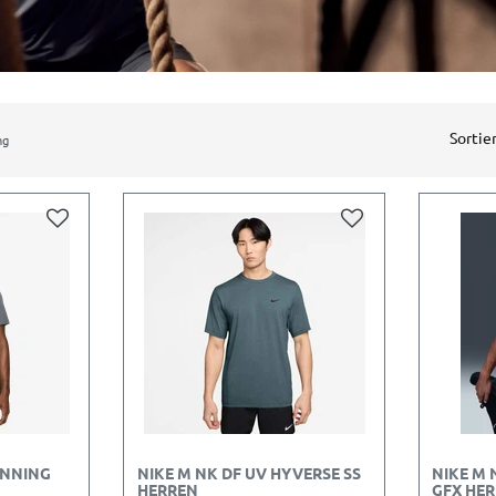
Sortie
ng
INNING
NIKE M NK DF UV HYVERSE SS
NIKE M 
HERREN
GFX HE