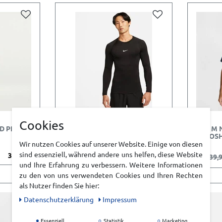
Cookies
TD PRO
NIKE M NP DF TIGHT TOP LS
NIKE M 
HERREN
SWOOSH
Wir nutzen Cookies auf unserer Website. Einige von diesen
sind essenziell, während andere uns helfen, diese Website
37,99 €*
UVP 39,99 €
34,49 €*
UVP 39,
und Ihre Erfahrung zu verbessern. Weitere Informationen
zu den von uns verwendeten Cookies und Ihren Rechten
als Nutzer finden Sie hier:
Daten­schutz­erklärung
Impressum
Essenziell
Statistik
Marketing