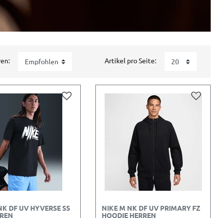
ren:
Artikel pro Seite:
NK DF UV HYVERSE SS
NIKE M NK DF UV PRIMARY FZ
RREN
HOODIE HERREN