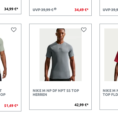
34,99 €*
UVP 39,99 €
34,49 €*
UVP 39,
T
NIKE M NP DF NPT SS TOP
NIKE M 
TOP
HERREN
TOP FLD
42,99 €*
51,49 €*