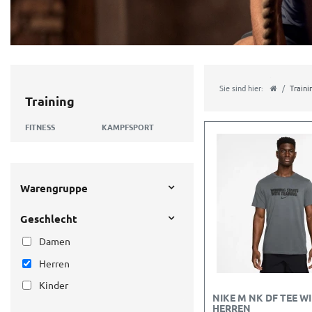
Sie sind hier:
Traini
Training
FITNESS
KAMPFSPORT
Warengruppe
Geschlecht
Damen
Herren
Kinder
NIKE M NK DF TEE W
HERREN