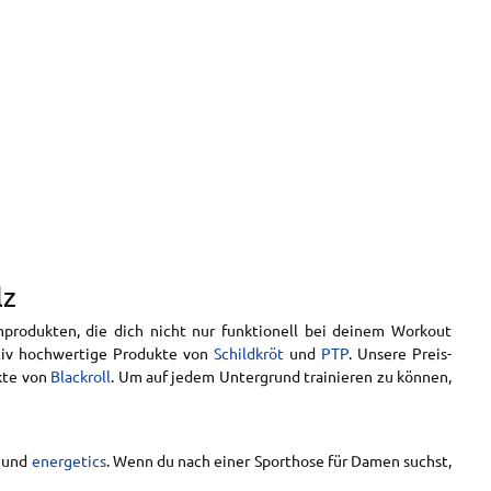
lz
rodukten, die dich nicht nur funktionell bei deinem Workout
tativ hochwertige Produkte von
Schildkröt
und
PTP
. Unsere Preis-
kte von
Blackroll
. Um auf jedem Untergrund trainieren zu können,
und
energetics
. Wenn du nach einer Sporthose für Damen suchst,