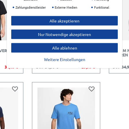
Zahlungsdienstleister
Externe Medien
Funktional
Alle akzeptieren
Nur Notwendige akzeptieren
Alle ablehnen
YVERSE
NIKE M NK DF TEE NIKE PRO
NIKE M 
TRAINING HERREN
HERREN
Weitere Einstellungen
34,49 €*
UVP 34,99 €
29,99 €*
UVP 34,