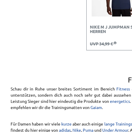
NIKE M J JUMPMAN 
HERREN
UVP 34,99 €
F
Schau dir in Ruhe unser breites Sortiment im Bereich
Fitness 
unterstützen, sondern dich auch noch sehr gut dabei aussehen 
Leistung Sieger sind hier eindeutig die Produkte von
energetics
empfehlen wir dir die Trainingsmatten von
Gaiam
.
Für Damen haben wir viele
kurze
aber auch einige
lange Training
findest du hier einige von
adidas
,
Nike
,
Puma
und
Under Armour
.