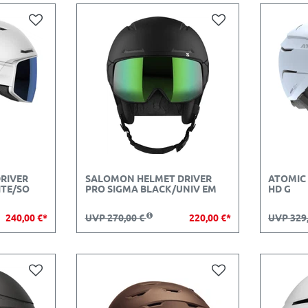
RIVER
SALOMON HELMET DRIVER
ATOMIC 
ITE/SO
PRO SIGMA BLACK/UNIV EM
HD G
240,00 €*
UVP 270,00 €
220,00 €*
UVP 329