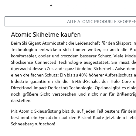
ALLE ATOMIC PRODUKTE SHOPPE
Atomic Skihelme kaufen
Beim Ski Gigant Atomic steht die Leidenschaft für den Skisport
Technologien entwickeln sich immer weiter, so auch die Pro
komfortabler, cooler und trotzdem besserer Schutz. Viele Model
Shocksense Connected Technologie ausgestattet. Sie misst d
überwacht dessen Zustand - ganz für deine Sicherheit. Außerdem
einen dreifachen Schutz: Ein bis zu 40% höherer Aufprallschutz a
Industrie garantieren dir die Tri-Brid-Schale, der Holo Core
Directional Impact Deflector)-Technologie. Optional gibt es einig
noch größere Sicht versprechen und nicht nur für Brillent
darstellen.
Mit Atomic Skiausrüstung bist du auf jeden Fall bestens für dei
bestimmt ein Eyecatcher auf den Pisten! Kaufe jetzt dein Lieb
Schneeberg ruft schon!