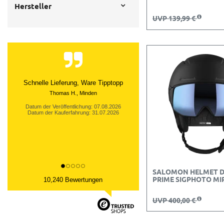
Hersteller
UVP 139,99 €
Bestellung schnell und exakt
bearbeitet und die Rücksendung
umgehend bestätigt. Zu meiner
vollsten...
Datum der Veröffentlichung: 06.08.2026
Datum der Kauferfahrung: 27.07.2026
SALOMON HELMET D
PRIME SIGPHOTO MI
10,240 Bewertungen
UVP 400,00 €