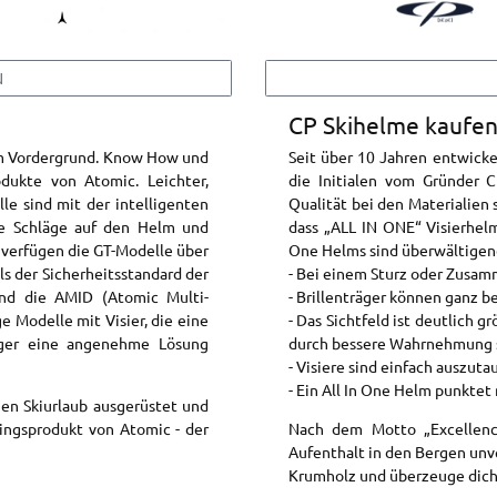
N
CP Skihelme kaufe
 im Vordergrund. Know How und
Seit über 10 Jahren entwicke
dukte von Atomic. Leichter,
die Initialen vom Gründer 
le sind mit der intelligenten
Qualität bei den Materialien 
ie Schläge auf den Helm und
dass „ALL IN ONE“ Visierhelm
 verfügen die GT-Modelle über
One Helms sind überwältigen
ls der Sicherheitsstandard der
- Bei einem Sturz oder Zusam
 und die AMID (Atomic Multi-
- Brillenträger können ganz b
e Modelle mit Visier, die eine
- Das Sichtfeld ist deutlich g
räger eine angenehme Lösung
durch bessere Wahrnehmung s
- Visiere sind einfach auszuta
- Ein All In One Helm punktet
nen Skiurlaub ausgerüstet und
lingsprodukt von Atomic - der
Nach dem Motto „Excellence 
Aufenthalt in den Bergen unv
Krumholz und überzeuge dich 