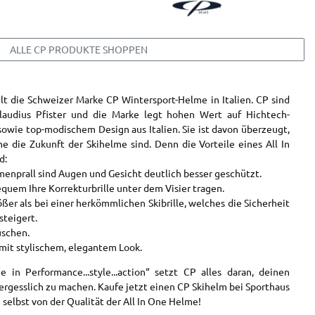
ALLE CP PRODUKTE SHOPPEN
n
lt die Schweizer Marke CP Wintersport-Helme in Italien. CP sind
Claudius Pfister und die Marke legt hohen Wert auf Hichtech-
sowie top-modischem Design aus Italien. Sie ist davon überzeugt,
e die Zukunft der Skihelme sind. Denn die Vorteile eines All In
d:
menprall sind Augen und Gesicht deutlich besser geschützt.
equem Ihre Korrekturbrille unter dem Visier tragen.
rößer als bei einer herkömmlichen Skibrille, welches die Sicherheit
teigert.
uschen.
 mit stylischem, elegantem Look.
in Performance...style...action“ setzt CP alles daran, deinen
ergesslich zu machen. Kaufe jetzt einen CP Skihelm bei Sporthaus
selbst von der Qualität der All In One Helme!