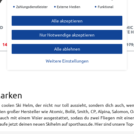
Zahlungsdienstleister
Externe Medien
Funktional
Alle akzeptieren
ID
ALPINA VERSATILE MIPS
ATOMIC
WHITE 
Nur Notwendige akzeptieren
149,99 €*
UVP 189,95 €
149,99 €*
UVP 179
Alle ablehnen
Weitere Einstellungen
Marken
 coolen Ski Helm, der nicht nur toll aussieht, sondern dich auch, we
n großer Hersteller wie Atomic, Bollé, Smith, CP, Alpina, Salomon, Oak
 auch mit einem Visier ausgestattet, sodass du zwei Fliegen mit einer
Kaufe jetzt deinen neuen Skihelm auf sporthaus.de. Hier sind unsere Top