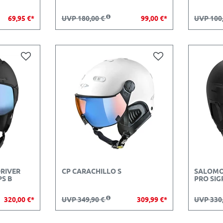
69,95 €*
UVP 180,00 €
99,00 €*
UVP 100
RIVER
CP CARACHILLO S
SALOMO
PS B
PRO SIG
320,00 €*
UVP 349,90 €
309,99 €*
UVP 330